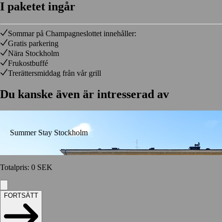
I paketet ingår
Sommar på Champagneslottet innehåller:
Gratis parkering
Nära Stockholm
Frukostbuffé
Trerättersmiddag från vår grill
Du kanske även är intresserad av
Summer Stay Stockholm
Totalpris
:
0
SEK
FORTSÄTT