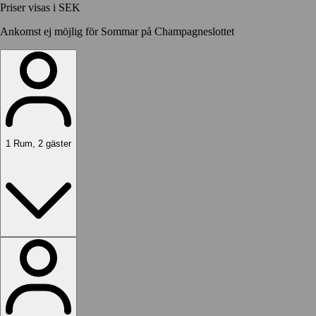
Priser visas i SEK
Ankomst ej möjlig för Sommar på Champagneslottet
1
Rum
,
2
gäster