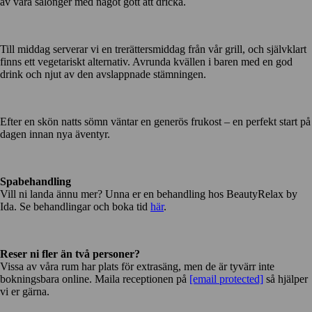
av våra salonger med något gott att dricka.
Till middag serverar vi en trerättersmiddag från vår grill, och självklart
finns ett vegetariskt alternativ. Avrunda kvällen i baren med en god
drink och njut av den avslappnade stämningen.
Efter en skön natts sömn väntar en generös frukost – en perfekt start på
dagen innan nya äventyr.
Spabehandling
Vill ni landa ännu mer? Unna er en behandling hos BeautyRelax by
Ida. Se behandlingar och boka tid
här
.
Reser ni fler än två personer?
Vissa av våra rum har plats för extrasäng, men de är tyvärr inte
bokningsbara online. Maila receptionen på
[email protected]
så hjälper
vi er gärna.