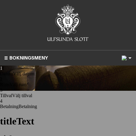
1
BOKNINGSMENY
1
1
Datum
Välj datum
2
Rum
Välj rum
3
Tillval
Välj tillval
4
Betalning
Betalning
titleText