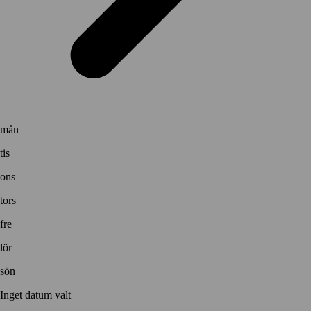
mån
tis
ons
tors
fre
lör
sön
Inget datum valt